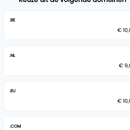
.BE
€ 10
.NL
€ 9
.EU
€ 10
.COM