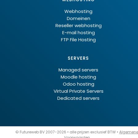
Webhosting
Domeinen
Reseller webhosting
E-mail hosting
FTP File Hosting
SERVERS
Managed servers
Moodle hosting
Odoo hosting
Virtual Private Servers
Dedicated servers
© Futureweb BV 2007-2026 • alle prijzen exclusief BTW •
Algemen
Voorwaarden